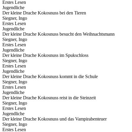
Erstes Lesen
Jugendliche
Der kleine Drache Kokosnuss bei den Tieren
Siegner, Ingo
Erstes Lesen
Jugendliche
Der kleine Drache Kokosnuss besucht den Weihnachtsmann
Siegner, Ingo
Erstes Lesen
Jugendliche
Der kleine Drache Kokosnuss im Spukschloss
Siegner, Ingo
Erstes Lesen
Jugendliche
Der kleine Drache Kokosnuss kommt in die Schule
Siegner, Ingo
Erstes Lesen
Jugendliche
Der kleine Drache Kokosnuss reist in die Steinzeit
Siegner, Ingo
Erstes Lesen
Jugendliche
Der kleine Drache Kokosnuss und das Vampirabenteuer
Siegner, Ingo
Erstes Lesen