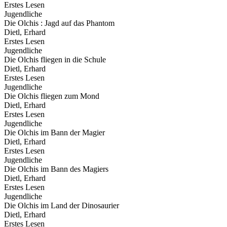
Erstes Lesen
Jugendliche
Die Olchis : Jagd auf das Phantom
Dietl, Erhard
Erstes Lesen
Jugendliche
Die Olchis fliegen in die Schule
Dietl, Erhard
Erstes Lesen
Jugendliche
Die Olchis fliegen zum Mond
Dietl, Erhard
Erstes Lesen
Jugendliche
Die Olchis im Bann der Magier
Dietl, Erhard
Erstes Lesen
Jugendliche
Die Olchis im Bann des Magiers
Dietl, Erhard
Erstes Lesen
Jugendliche
Die Olchis im Land der Dinosaurier
Dietl, Erhard
Erstes Lesen