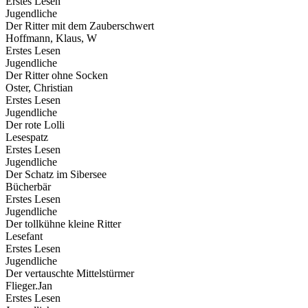
Erstes Lesen
Jugendliche
Der Ritter mit dem Zauberschwert
Hoffmann, Klaus, W
Erstes Lesen
Jugendliche
Der Ritter ohne Socken
Oster, Christian
Erstes Lesen
Jugendliche
Der rote Lolli
Lesespatz
Erstes Lesen
Jugendliche
Der Schatz im Sibersee
Bücherbär
Erstes Lesen
Jugendliche
Der tollkühne kleine Ritter
Lesefant
Erstes Lesen
Jugendliche
Der vertauschte Mittelstürmer
Flieger.Jan
Erstes Lesen