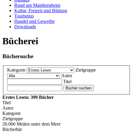
Rund um Mainbernheim
Kultur, Freizeit und Bildung
Tourismus
Handel und Gewerbe
Downloads
Bücherei
Büchersuche
Kategorie
Zielgruppe
Autor
Titel
Erstes Lesen: 399 Bücher
Titel
Autor
Kategorie
Zielgruppe
20.000 Meilen unter dem Meer
Bücherbär