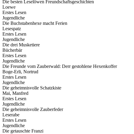
Die besten Leselöwen Freundschaftsgeschichten
Loewe
Erstes Lesen
Jugendliche
Die Buchstabenhexe macht Ferien
Lesespatz
Erstes Lesen
Jugendliche
Die drei Musketiere
Bücherbär
Erstes Lesen
Jugendliche
Die Freunde vom Zauberwald: Derr gestohlene Hexenkoffer
Boge-Erli, Nortrud
Erstes Lesen
Jugendliche
Die geheimnisvolle Schatzkiste
Mai, Manfred
Erstes Lesen
Jugendliche
Die geheimnisvolle Zauberfeder
Leserabe
Erstes Lesen
Jugendliche
Die getauschte Franzi