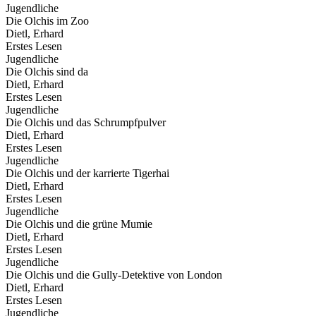
Jugendliche
Die Olchis im Zoo
Dietl, Erhard
Erstes Lesen
Jugendliche
Die Olchis sind da
Dietl, Erhard
Erstes Lesen
Jugendliche
Die Olchis und das Schrumpfpulver
Dietl, Erhard
Erstes Lesen
Jugendliche
Die Olchis und der karrierte Tigerhai
Dietl, Erhard
Erstes Lesen
Jugendliche
Die Olchis und die grüne Mumie
Dietl, Erhard
Erstes Lesen
Jugendliche
Die Olchis und die Gully-Detektive von London
Dietl, Erhard
Erstes Lesen
Jugendliche