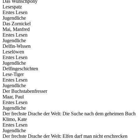
Das Wunschpony
Lesespatz
Erstes Lesen
Jugendliche
Das Zornickel
Mai, Manfred
Erstes Lesen
Jugendliche
Delfin-Wissen
Leselöwen
Erstes Lesen
Jugendliche
Delfingeschichten
Lese-Tiger
Erstes Lesen
Jugendliche
Der Buchstabenfresser
Maar, Paul
Erstes Lesen
Jugendliche
Der frechste Drache der Welt: Die Suche nach dem geheimen Buch
Klimo, Kate
Erstes Lesen
Jugendliche
Der frechste Drache der Welt: Elfen darf man nicht erschrecken