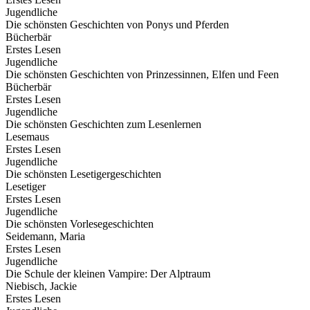
Jugendliche
Die schönsten Geschichten von Ponys und Pferden
Bücherbär
Erstes Lesen
Jugendliche
Die schönsten Geschichten von Prinzessinnen, Elfen und Feen
Bücherbär
Erstes Lesen
Jugendliche
Die schönsten Geschichten zum Lesenlernen
Lesemaus
Erstes Lesen
Jugendliche
Die schönsten Lesetigergeschichten
Lesetiger
Erstes Lesen
Jugendliche
Die schönsten Vorlesegeschichten
Seidemann, Maria
Erstes Lesen
Jugendliche
Die Schule der kleinen Vampire: Der Alptraum
Niebisch, Jackie
Erstes Lesen