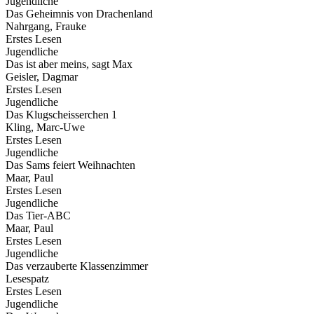
Jugendliche
Das Geheimnis von Drachenland
Nahrgang, Frauke
Erstes Lesen
Jugendliche
Das ist aber meins, sagt Max
Geisler, Dagmar
Erstes Lesen
Jugendliche
Das Klugscheisserchen 1
Kling, Marc-Uwe
Erstes Lesen
Jugendliche
Das Sams feiert Weihnachten
Maar, Paul
Erstes Lesen
Jugendliche
Das Tier-ABC
Maar, Paul
Erstes Lesen
Jugendliche
Das verzauberte Klassenzimmer
Lesespatz
Erstes Lesen
Jugendliche