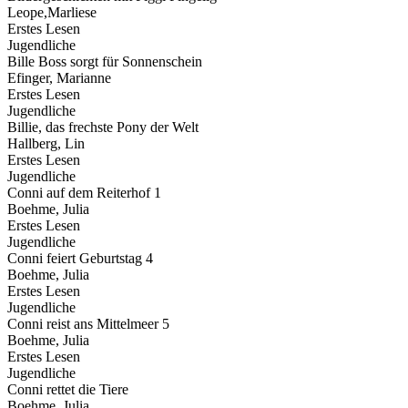
Leope,Marliese
Erstes Lesen
Jugendliche
Bille Boss sorgt für Sonnenschein
Efinger, Marianne
Erstes Lesen
Jugendliche
Billie, das frechste Pony der Welt
Hallberg, Lin
Erstes Lesen
Jugendliche
Conni auf dem Reiterhof 1
Boehme, Julia
Erstes Lesen
Jugendliche
Conni feiert Geburtstag 4
Boehme, Julia
Erstes Lesen
Jugendliche
Conni reist ans Mittelmeer 5
Boehme, Julia
Erstes Lesen
Jugendliche
Conni rettet die Tiere
Boehme, Julia