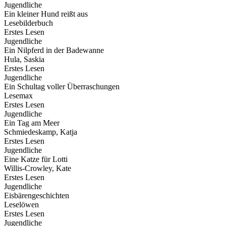
Jugendliche
Ein kleiner Hund reißt aus
Lesebilderbuch
Erstes Lesen
Jugendliche
Ein Nilpferd in der Badewanne
Hula, Saskia
Erstes Lesen
Jugendliche
Ein Schultag voller Überraschungen
Lesemax
Erstes Lesen
Jugendliche
Ein Tag am Meer
Schmiedeskamp, Katja
Erstes Lesen
Jugendliche
Eine Katze für Lotti
Willis-Crowley, Kate
Erstes Lesen
Jugendliche
Eisbärengeschichten
Leselöwen
Erstes Lesen
Jugendliche