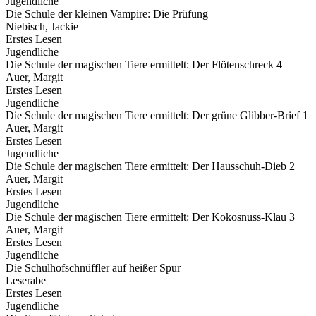
Jugendliche
Die Schule der kleinen Vampire: Die Prüfung
Niebisch, Jackie
Erstes Lesen
Jugendliche
Die Schule der magischen Tiere ermittelt: Der Flötenschreck 4
Auer, Margit
Erstes Lesen
Jugendliche
Die Schule der magischen Tiere ermittelt: Der grüne Glibber-Brief 1
Auer, Margit
Erstes Lesen
Jugendliche
Die Schule der magischen Tiere ermittelt: Der Hausschuh-Dieb 2
Auer, Margit
Erstes Lesen
Jugendliche
Die Schule der magischen Tiere ermittelt: Der Kokosnuss-Klau 3
Auer, Margit
Erstes Lesen
Jugendliche
Die Schulhofschnüffler auf heißer Spur
Leserabe
Erstes Lesen
Jugendliche