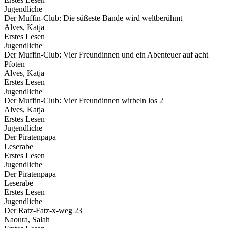
Jugendliche
Der Muffin-Club: Die süßeste Bande wird weltberühmt
Alves, Katja
Erstes Lesen
Jugendliche
Der Muffin-Club: Vier Freundinnen und ein Abenteuer auf acht
Pfoten
Alves, Katja
Erstes Lesen
Jugendliche
Der Muffin-Club: Vier Freundinnen wirbeln los 2
Alves, Katja
Erstes Lesen
Jugendliche
Der Piratenpapa
Leserabe
Erstes Lesen
Jugendliche
Der Piratenpapa
Leserabe
Erstes Lesen
Jugendliche
Der Ratz-Fatz-x-weg 23
Naoura, Salah