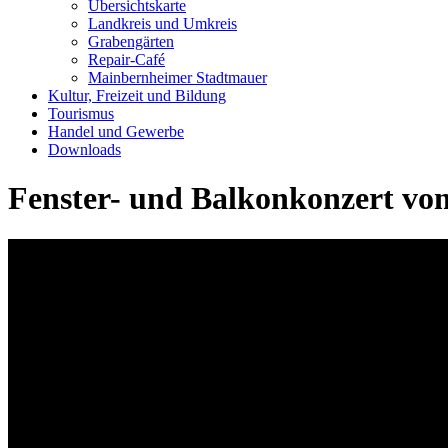
Übersichtskarte
Landkreis und Umkreis
Grabengärten
Repair-Café
Mainbernheimer Stadtmauer
Kultur, Freizeit und Bildung
Tourismus
Handel und Gewerbe
Downloads
Fenster- und Balkonkonzert vo