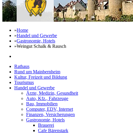
»
Home
»
Handel und Gewerbe
»
Gastronomie, Hotels
»
Weingut Schalk & Rausch
Rathaus
Rund um Mainbernheim
Kultur, Freizeit und Bildung
Tourismus
Handel und Gewerbe
Ärzte, Medizin, Gesundheit
Auto, Kfz., Fahrzeuge
Bau, Immobilien
Computer, EDV, Internet
Finanzen, Versicherungen
Gastronomie, Hotels
Brauerei
Cafe Bärenstark