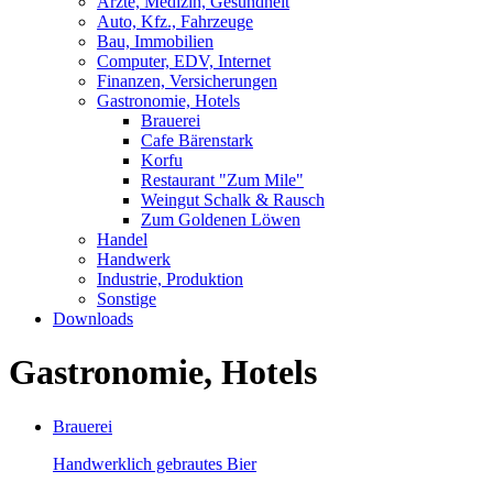
Ärzte, Medizin, Gesundheit
Auto, Kfz., Fahrzeuge
Bau, Immobilien
Computer, EDV, Internet
Finanzen, Versicherungen
Gastronomie, Hotels
Brauerei
Cafe Bärenstark
Korfu
Restaurant "Zum Mile"
Weingut Schalk & Rausch
Zum Goldenen Löwen
Handel
Handwerk
Industrie, Produktion
Sonstige
Downloads
Gastronomie, Hotels
Brauerei
Handwerklich gebrautes Bier