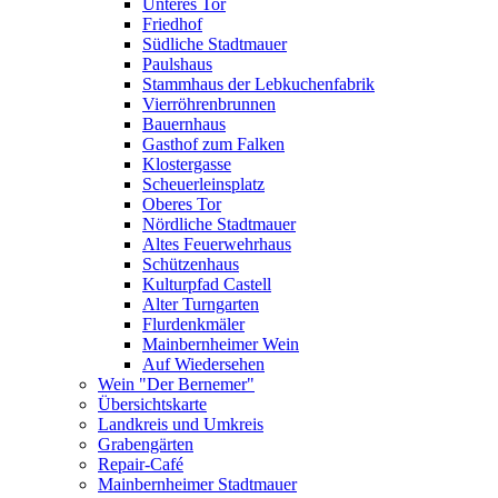
Unteres Tor
Friedhof
Südliche Stadtmauer
Paulshaus
Stammhaus der Lebkuchenfabrik
Vierröhrenbrunnen
Bauernhaus
Gasthof zum Falken
Klostergasse
Scheuerleinsplatz
Oberes Tor
Nördliche Stadtmauer
Altes Feuerwehrhaus
Schützenhaus
Kulturpfad Castell
Alter Turngarten
Flurdenkmäler
Mainbernheimer Wein
Auf Wiedersehen
Wein "Der Bernemer"
Übersichtskarte
Landkreis und Umkreis
Grabengärten
Repair-Café
Mainbernheimer Stadtmauer