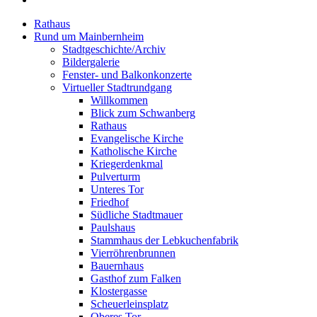
Rathaus
Rund um Mainbernheim
Stadtgeschichte/Archiv
Bildergalerie
Fenster- und Balkonkonzerte
Virtueller Stadtrundgang
Willkommen
Blick zum Schwanberg
Rathaus
Evangelische Kirche
Katholische Kirche
Kriegerdenkmal
Pulverturm
Unteres Tor
Friedhof
Südliche Stadtmauer
Paulshaus
Stammhaus der Lebkuchenfabrik
Vierröhrenbrunnen
Bauernhaus
Gasthof zum Falken
Klostergasse
Scheuerleinsplatz
Oberes Tor