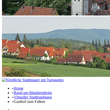
»
Home
»
Rund um Mainbernheim
»
Virtueller Stadtrundgang
»
Gasthof zum Falken