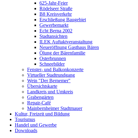
625-Jahr-Feier
Rödelseer Straße
B8 Kreisverkehr
Erschließung Baugebiet
Gewerbemarkt
Echt Berna 2002
Stadtansichten
ILEK Auftaktveranstaltung
Neueröffnung Gasthaus Bären
Ölung der Bärenfamilie
Osterbrunnen
Schneebilder
Fenster- und Balkonkonzerte
Virtueller Stadtrundgang
Wein "Der Bernemer"
Übersichtskarte
Landkreis und Umkreis
Grabengärten
Repair-Café
Mainbernheimer Stadtmauer
Kultur, Freizeit und Bildung
Tourismus
Handel und Gewerbe
Downloads