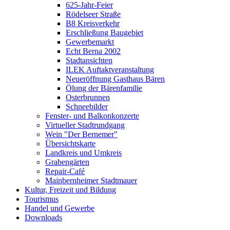
625-Jahr-Feier
Rödelseer Straße
B8 Kreisverkehr
Erschließung Baugebiet
Gewerbemarkt
Echt Berna 2002
Stadtansichten
ILEK Auftaktveranstaltung
Neueröffnung Gasthaus Bären
Ölung der Bärenfamilie
Osterbrunnen
Schneebilder
Fenster- und Balkonkonzerte
Virtueller Stadtrundgang
Wein "Der Bernemer"
Übersichtskarte
Landkreis und Umkreis
Grabengärten
Repair-Café
Mainbernheimer Stadtmauer
Kultur, Freizeit und Bildung
Tourismus
Handel und Gewerbe
Downloads