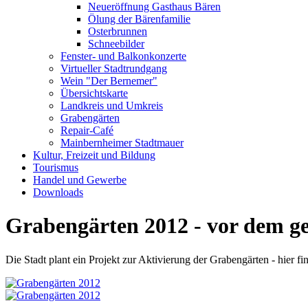
Neueröffnung Gasthaus Bären
Ölung der Bärenfamilie
Osterbrunnen
Schneebilder
Fenster- und Balkonkonzerte
Virtueller Stadtrundgang
Wein "Der Bernemer"
Übersichtskarte
Landkreis und Umkreis
Grabengärten
Repair-Café
Mainbernheimer Stadtmauer
Kultur, Freizeit und Bildung
Tourismus
Handel und Gewerbe
Downloads
Grabengärten 2012 - vor dem ge
Die Stadt plant ein Projekt zur Aktivierung der Grabengärten - hier 