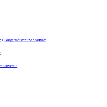
g Bürgermeister und Stadträte
g
enbauverein