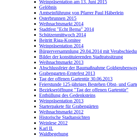
Weinpräsentation am 13. Juni 2015
Gelöbnis
Amtseinführung von Pfarrer Paul Häberlein
Osterbrunnen 2015
Weihnachtsmarkt 2014
Stadtfest "Echt Berna" 2014
Schützenmittwoch 2014
Beitritt Riga-Komitee
Weinpräsentation 2014
Bürgerversammlung 29.04.2014 mit Verabschiedun
Bilder der konstituierenden Stadtratssitzung
Weihnachtsmarkt 2013
Abschlussfeier der Baumaßnahme Goldgrubenwe
Grabengarten-Erntefest 2013
Tag der offenen Gartentür 30.06.2013
Feierstunde 125-jähriges Bestehen Obst- und Gart
Bezirkseröffnung "Tag der offenen Gartentür"
Enthüllung des Gedenksteins
Weinpräsentation 2013
Starterpakete für Grabengärten
Weihnachtsmarkt 2012
Historische Stadtansichten
Weinlese 2012
Karl II.
Waldbegehung