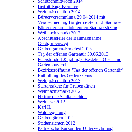
Schützenmittwoch 2014
Beitritt Riga-Komitee
Weinpräsentation 2014
Bürgerversammlung 29.04.2014 mit
Verabschiedung Bürgermeister und Stadträte
Bilder der konstituierenden Stadtratssitzung
Weihnachtsmarkt 2013
Abschlussfeier der Baumaßnahme
Goldgrubenweg
Grabengarten-Erntefest 2013
Tag der offenen Gartentür 30.06.2013
Feierstunde 125-jähriges Bestehen Obst- und
Gartenbauverein
Bezirkseröffnung "Tag der offenen Gartentür"
Enthüllung des Gedenksteins
Weinpräsentation 2013
Starterpakete für Grabengärten
Weihnachtsmarkt 2012
Historische Stadtansichten
Weinlese 2012
Karl II.
Waldbegehung
Grabengärten 2012
Stadtansichten 2012
Partnerschaftsurkunden-Unterzeichnung